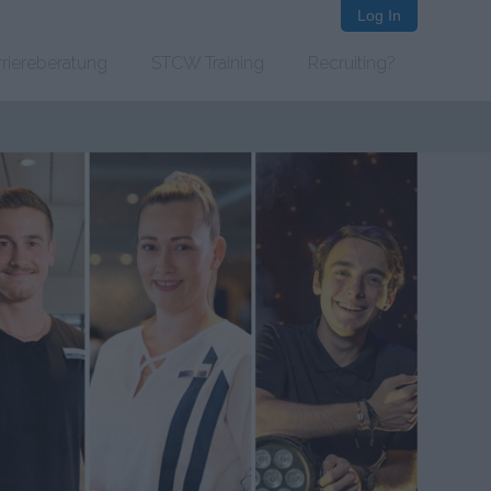
Log In
rriereberatung
STCW Training
Recruiting?