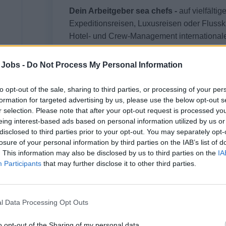
Dein Arbeitgeber sea chefs -
auf vielfälti
Expeditionsreisen, Luxusreisen oder Flusskr
Hotel- und Crew-Management internationale
einzigartige Karrieremöglichkeiten an Bord 
hin zum Luxussegment.
 Jobs -
Do Not Process My Personal Information
Entdecke mit uns die Welt und erlebe dein
to opt-out of the sale, sharing to third parties, or processing of your per
formation for targeted advertising by us, please use the below opt-out s
r selection. Please note that after your opt-out request is processed y
eing interest-based ads based on personal information utilized by us or
disclosed to third parties prior to your opt-out. You may separately opt-
Dein Job
losure of your personal information by third parties on the IAB’s list of
. This information may also be disclosed by us to third parties on the
IA
Das erwartet dich auf deiner Reise mit uns:
Participants
that may further disclose it to other third parties.
Professionelle und erfolgreiche Durchführu
sowie Massagen
l Data Processing Opt Outs
Eigenständiger Aufbau eines Behandlungspla
sowohl auf Basis von ärztlichen Verschreibun
o opt-out of the Sharing of my personal data.