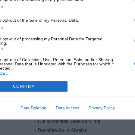
In
Je nach Therapieform freie Auswahl der Räum
Sportbereich
o opt-out of the Sale of my Personal Data.
Rundumbetreuung der Gäste vom herzlichen 
In
Vor- und Nachbereitung der Anwendungsräu
to opt-out of processing my Personal Data for Targeted
Aktives Cross-Selling bezüglich weiterführ
ing.
In
Sportbereich (Personal Trainings, Massagen e
Vertragsdauer deines ersten Einsatzes: wahl
o opt-out of Collection, Use, Retention, Sale, and/or Sharing
ersonal Data that Is Unrelated with the Purposes for which it
Folgeverträge möglich
lected.
Out
Dein Aufstieg erfolgt auf Basis deiner Verfü
Einsatzplanung an Bord und ist generell ganz
CONFIRM
Warum sea chefs?
Data Deletion
Data Access
Privacy Policy
Das bieten wir dir:
Die schönsten Ziele der Erde
Bezahlte An- & Abreise