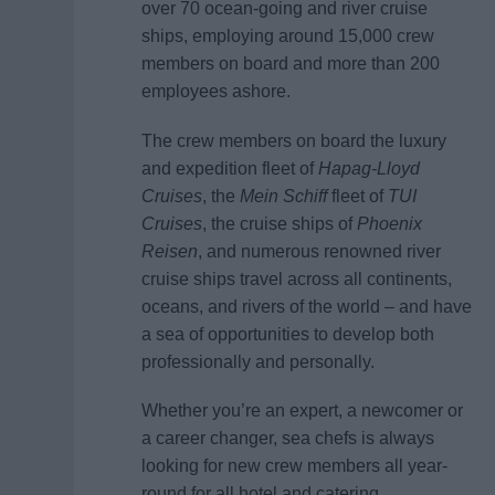
over 70 ocean-going and river cruise
ships, employing around 15,000 crew
members on board and more than 200
employees ashore.
The crew members on board the luxury
and expedition fleet of
Hapag-Lloyd
Cruises
, the
Mein Schiff
fleet of
TUI
Cruises
, the cruise ships of
Phoenix
Reisen
, and numerous renowned river
cruise ships travel across all continents,
oceans, and rivers of the world – and have
a sea of opportunities to develop both
professionally and personally.
Whether you’re an expert, a newcomer or
a career changer, sea chefs is always
looking for new crew members all year-
round for all hotel and catering