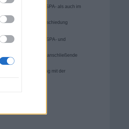
lichkeiten, sowohl im SPA- als auch im
Empfang bis zur Verabschiedung
me
ender Angebote aus dem SPA- und
tc.)
weise 4 oder 6 Monate, anschließende
gbarkeit in Zusammenhang mit der
jährig möglich.