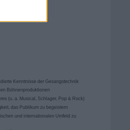
ierte Kenntnisse der Gesangstechnik
llen Bühnenproduktionen
nres (u. a. Musical, Schlager, Pop & Rock)
eit, das Publikum zu begeistern
ischen und internationalen Umfeld zu