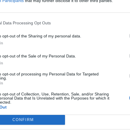
Participants
that may further disclose it to other third parties.
deiner einmaligen Ausdruckskraft begeisterst 
Show. Von Soloprogrammen bis Repertoire S
und zum Entertainment an Bord bei
l Data Processing Opt Outs
Aber nicht nur auf der Bühne überzeugst du, 
bist du zur Stelle. Werde Teil eines brandn
o opt-out of the Sharing of my personal data.
Angebot der Mein Schiff® Flotte von TUI Crui
In
Persönlichkeit
o opt-out of the Sale of my Personal Data.
Freue dich auf ausgewählte Einsätze (6 Monat
In
Vergütungspaket sowie die Möglichkeit, dein
to opt-out of processing my Personal Data for Targeted
ing.
Warum sea chefs?
In
Das bieten wir dir:
o opt-out of Collection, Use, Retention, Sale, and/or Sharing
ersonal Data that Is Unrelated with the Purposes for which it
lected.
Die schönsten Ziele der Erde
Out
Bezahlte An- & Abreise
CONFIRM
Internationales Arbeitsumfeld
Kostenlose Unterkunft und Verpflegung