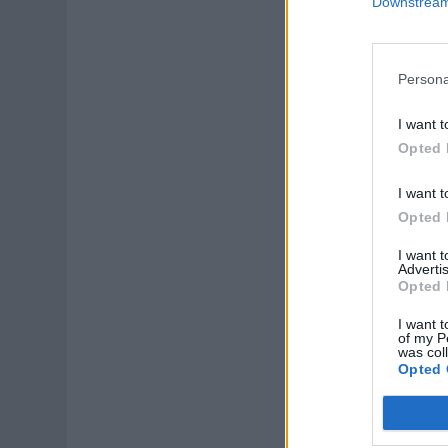
Downstream 
Persona
I want t
Opted 
I want t
Opted 
I want 
Advertis
Opted 
I want t
of my P
was col
Opted 