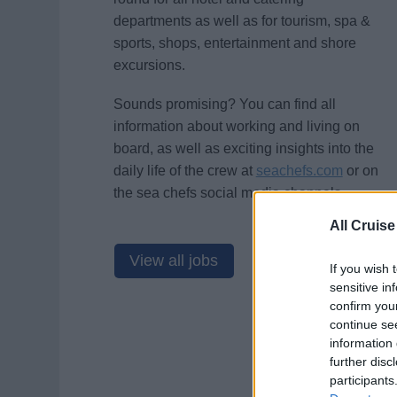
departments as well as for tourism, spa &
sports, shops, entertainment and shore
excursions.
Sounds promising? You can find all
information about working and living on
board, as well as exciting insights into the
daily life of the crew at
seachefs.com
or on
the sea chefs social media channels.
All Cruise
View all jobs
If you wish 
sensitive in
confirm you
continue se
information 
further disc
participants