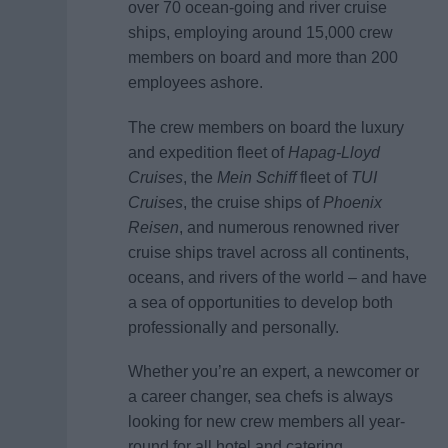
over 70 ocean-going and river cruise
ships, employing around 15,000 crew
members on board and more than 200
employees ashore.
The crew members on board the luxury
and expedition fleet of
Hapag-Lloyd
Cruises
, the
Mein Schiff
fleet of
TUI
Cruises
, the cruise ships of
Phoenix
Reisen
, and numerous renowned river
cruise ships travel across all continents,
oceans, and rivers of the world – and have
a sea of opportunities to develop both
professionally and personally.
Whether you’re an expert, a newcomer or
a career changer, sea chefs is always
looking for new crew members all year-
round for all hotel and catering