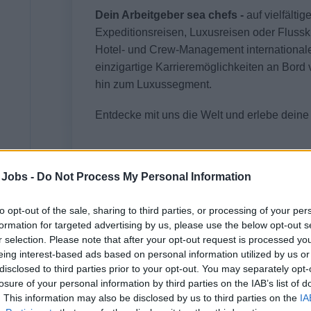
Dein Arbeitgeber sea chefs -
auf vielfälti
Expeditionsreisen, Luxusreisen oder Flusskr
Hotel- und Crew-Management internationale
einzigartige Karrieremöglichkeiten an Bord 
hin zum Luxussegment.
Entdecke mit uns die Welt und erlebe dein
 Jobs -
Do Not Process My Personal Information
Dein Job
to opt-out of the sale, sharing to third parties, or processing of your per
The Stage is yours! Als Teil des Entertainmen
formation for targeted advertising by us, please use the below opt-out s
der Extraklasse und sorgst für unvergessli
r selection. Please note that after your opt-out request is processed y
eing interest-based ads based on personal information utilized by us or
Du bist der Star auf der Bühne und sorgst mit 
disclosed to third parties prior to your opt-out. You may separately opt-
losure of your personal information by third parties on the IAB’s list of
unvergessliche Urlaubserlebnisse? Dann suc
. This information may also be disclosed by us to third parties on the
IA
Ob Rock, Pop, Musical oder Schlager – mit d