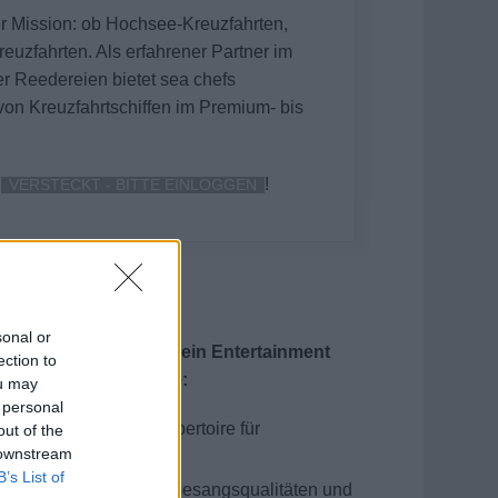
ger Mission: ob Hochsee-Kreuzfahrten,
euzfahrten. Als erfahrener Partner im
r Reedereien bietet sea chefs
von Kreuzfahrtschiffen im Premium- bis
e
!
VERSTECKT - BITTE EINLOGGEN
sonal or
t Teams sorgst du für ein Entertainment
ection to
che Gänsehautmomente:
ou may
 personal
deinem vielfältigen Repertoire für
out of the
 downstream
hen wir genau dich!
B’s List of
einen professionellen Gesangsqualitäten und