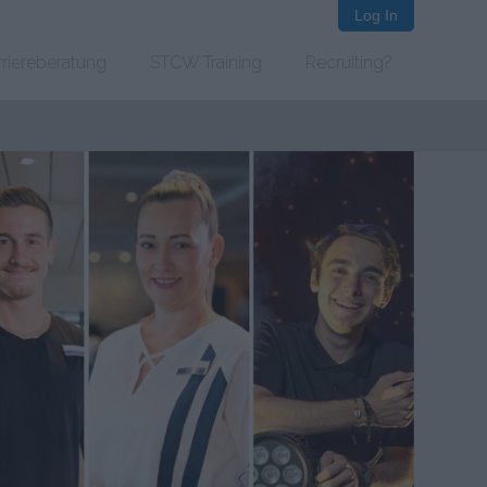
Log In
rriereberatung
STCW Training
Recruiting?