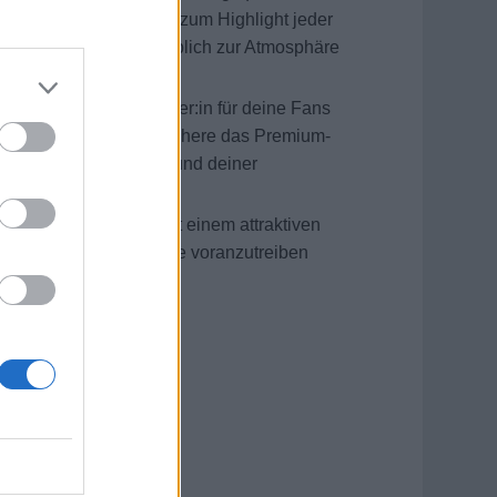
du die Gäste und wirst zum Highlight jeder
hows trägst du maßgeblich zur Atmosphäre
auch als Ansprechpartner:in für deine Fans
euen Konzepts und bereichere das Premium-
ses mit deinem Talent und deiner
e an Bord) gepaart mit einem attraktiven
e Karriere auf hoher See voranzutreiben