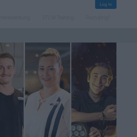
Log In
rriereberatung
STCW Training
Recruiting?