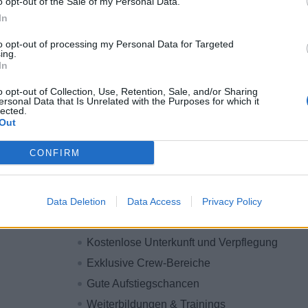
o opt-out of the Sale of my Personal Data.
Kontinuierliche Unterstützung und Beratung 
In
Erläutern und Vermitteln der Allergenenken
to opt-out of processing my Personal Data for Targeted
Aktive Mitarbeit und Unterstützung in der Zu
ing.
In
Vertragslänge: 12 Monate mit einem Wechsel 
definierten Abständen.
o opt-out of Collection, Use, Retention, Sale, and/or Sharing
ersonal Data that Is Unrelated with the Purposes for which it
lected.
Warum sea chefs?
Out
Das bieten wir dir:
CONFIRM
Die schönsten Ziele der Erde
Bezahlte An- & Abreise
Data Deletion
Data Access
Privacy Policy
Internationales Arbeitsumfeld
Kostenlose Unterkunft und Verpflegung
Exklusive Crew-Bereiche
Gute Aufstiegschancen
Weiterbildungen & Trainings