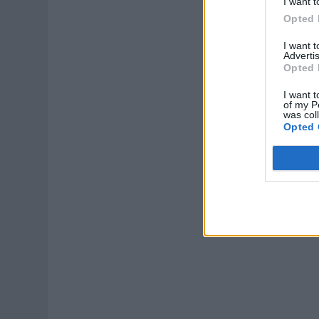
I want t
Opted 
I want 
Advertis
Opted 
I want t
of my P
was col
Opted 