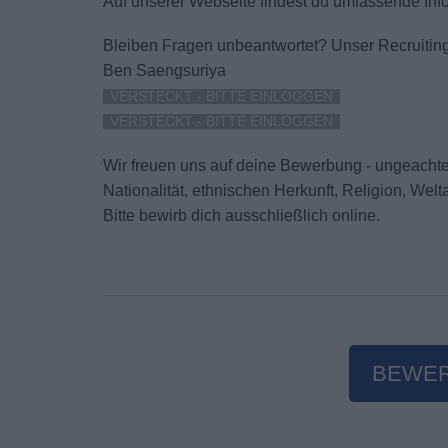
Auf unserer Webseite findest du umfassende Inf
Bleiben Fragen unbeantwortet?
Unser Recruiting
Ben Saengsuriya
VERSTECKT - BITTE EINLOGGEN
VERSTECKT - BITTE EINLOGGEN
Wir freuen uns auf deine Bewerbung - ungeachtet
Nationalität, ethnischen Herkunft, Religion, We
Bitte bewirb dich ausschließlich online.
BEWE