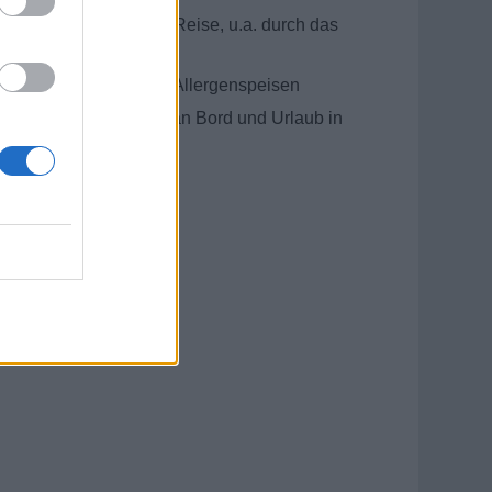
der Gäste während der Reise, u.a. durch das
nzeichnung
bereitung von Diät- und Allergenspeisen
zwischen Einsatzzeit an Bord und Urlaub in