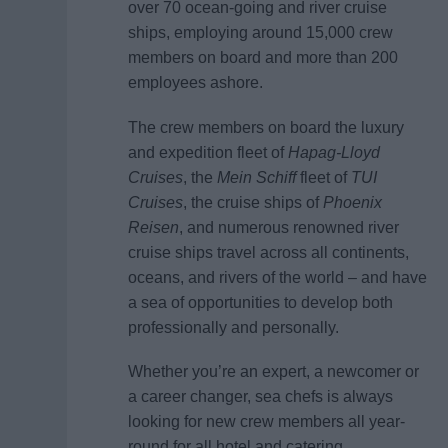
over 70 ocean-going and river cruise
ships, employing around 15,000 crew
members on board and more than 200
employees ashore.
The crew members on board the luxury
and expedition fleet of
Hapag-Lloyd
Cruises
, the
Mein Schiff
fleet of
TUI
Cruises
, the cruise ships of
Phoenix
Reisen
, and numerous renowned river
cruise ships travel across all continents,
oceans, and rivers of the world – and have
a sea of opportunities to develop both
professionally and personally.
Whether you’re an expert, a newcomer or
a career changer, sea chefs is always
looking for new crew members all year-
round for all hotel and catering