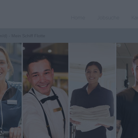
Home
Jobsuche
Ka
m/d) - Mein Schiff Flotte