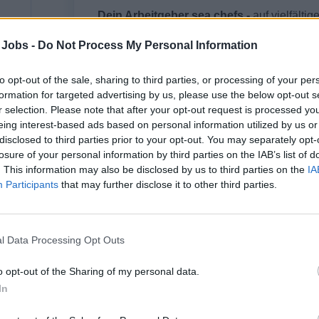
Dein Arbeitgeber sea chefs -
auf vielfälti
Expeditionsreisen, Luxusreisen oder Flusskr
 Jobs -
Do Not Process My Personal Information
Hotel- und Crew-Management internationale
einzigartige Karrieremöglichkeiten an Bord 
to opt-out of the sale, sharing to third parties, or processing of your per
hin zum Luxussegment.
formation for targeted advertising by us, please use the below opt-out s
r selection. Please note that after your opt-out request is processed y
Entdecke mit uns die Welt und erlebe dein
eing interest-based ads based on personal information utilized by us or
disclosed to third parties prior to your opt-out. You may separately opt-
losure of your personal information by third parties on the IAB’s list of
. This information may also be disclosed by us to third parties on the
IA
Participants
that may further disclose it to other third parties.
Dein Job
Das erwartet dich auf deiner Reise mit uns:
l Data Processing Opt Outs
Verantwortlich für Informationsgespräche übe
o opt-out of the Sharing of my personal data.
Gästen an Bord
In
Ausstellen individueller Menüs und Speise-E
Informationsgespräche