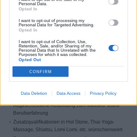
Internationales Arbeitsumfeld
Personal Data.
Opted In
Kostenlose Unterkunft und Verpflegung
Exklusive Crew-Bereiche
I want to opt-out of processing my
Personal Data for Targeted Advertising.
Gute Aufstiegschancen
Opted In
Weiterbildungen & Trainings
I want to opt-out of Collection, Use,
Retention, Sale, and/or Sharing of my
Kranken- und Unfallversicherung
Personal Data that Is Unrelated with the
Purposes for which it was collected.
Kostenfreie Reinigung der Uniform
Opted Out
VERSTECKT - BITTE EINLOGGEN
CONFIRM
Dein Kurs & deine Talente
Das bringst du mit an Bord:
Data Deletion
Data Access
Privacy Policy
Abgeschlossene Ausbildung zum Masseur sowie
Berufserfahrung
Zusatzqualifikationen in Hot Stone, Thai-Yoga-
Massage, Shiatsu, Lomi Lomi, etc. wünschenswert