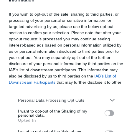
Vor- und Nachbereitung der Anwendungsräume
If you wish to opt-out of the sale, sharing to third parties, or
Aktives Cross-Selling bezüglich weiterführender
processing of your personal or sensitive information for
Anwendungen und Pflegeprodukte (u.a. Barbor,
targeted advertising by us, please use the below opt-out
Alessandro, Hyapur)
section to confirm your selection. Please note that after your
Vertragsdauer deines ersten Einsatzes: wahlweise 4
opt-out request is processed you may continue seeing
interest-based ads based on personal information utilized by
oder 6 Monate, anschließende Folgeverträge möglich
us or personal information disclosed to third parties prior to
Dein Aufstieg erfolgt auf Basis deiner Verfügbarkeit in
your opt-out. You may separately opt-out of the further
Zusammenhang mit der Einsatzplanung an Bord und
disclosure of your personal information by third parties on the
ist generell ganzjährig an jedem Tag des Monats
IAB’s list of downstream participants. This information may
also be disclosed by us to third parties on the
IAB’s List of
möglich.
Downstream Participants
that may further disclose it to other
third parties.
Warum sea chefs?
Personal Data Processing Opt Outs
Das bieten wir dir:
I want to opt-out of the Sharing of my
personal data.
Die schönsten Ziele der Erde
Opted In
Bezahlte An- & Abreise
I want to opt-out of the Sale of my