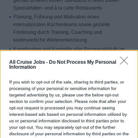
gemäß unseren hohen Standards in allen Buffet-,
Spezialitäten- und à la carte Restaurants
Planung, Führung und Motivation eines
internationalen Küchenteams sowie gezielte
Förderung durch Training, Coaching und
kontinuierliche Weiterentwicklung
Koordination und Kontrolle aller Prozessabläufe im
Verantwortungsbereich inklusive Warenbestellung
All Cruise Jobs -
Do Not Process My Personal
und -lagerung, effizientem Wareneinsatz sowie
Information
Budgetkontrolle
Kompetente Beratung unserer Gäste bei
If you wish to opt-out of the sale, sharing to third parties, or
processing of your personal or sensitive information for
Lebensmittelunverträglichkeiten und Allergien
targeted advertising by us, please use the below opt-out
Umsetzung und Einhaltung unserer hohen Qualitäts-,
section to confirm your selection. Please note that after your
Umwelt-, Sicherheits- und Hygienestandards
opt-out request is processed you may continue seeing
interest-based ads based on personal information utilized by
us or personal information disclosed to third parties prior to
your opt-out. You may separately opt-out of the further
Ihr bisheriger Kurs
disclosure of your personal information by third parties on the