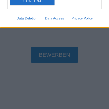
CONFIRM
sowie eine strukturierte und zielgerichtete
Arbeitsweise mit hoher Verantwortungsbereitschaft
Data Deletion
Data Access
Privacy Policy
BEWERBEN