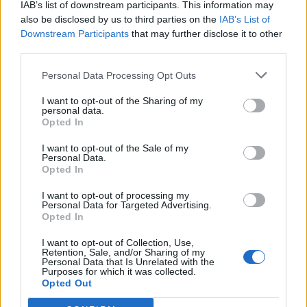
IAB’s list of downstream participants. This information may
also be disclosed by us to third parties on the
IAB’s List of
Berufsausbildung als Koch, idealerweise zusätzliche
Downstream Participants
that may further disclose it to other
third parties.
Ausbildung zum Küchenmeister
Mehrjährige Berufs- und Führungserfahrung in
Personal Data Processing Opt Outs
Küchen internationaler Kreuzfahrtschiffe sowie in der
I want to opt-out of the Sharing of my
Leitung einer internationalen Crew
personal data.
Opted In
Fundierte Produktkenntnisse sowie umfassende
Kenntnisse im Bereich HACCP und
I want to opt-out of the Sale of my
Personal Data.
Lebensmittelunverträglichkeiten, USPH Kenntnisse
Opted In
erforderlich
Verhandlungssichere Deutsch- und
I want to opt-out of processing my
Personal Data for Targeted Advertising.
Englischkenntnisse sowie sicher im Umgang mit
Opted In
Microsoft 365 und Warenwirtschaftssystemen
I want to opt-out of Collection, Use,
Erfahrung in Mentoring und Coaching sowie
Retention, Sale, and/or Sharing of my
Personal Data that Is Unrelated with the
Teamplayer mit diplomatischer
Purposes for which it was collected.
Opted Out
Kommunikationsfähigkeit
Ausgeprägte Gästeorientierung, souveränes Auftreten