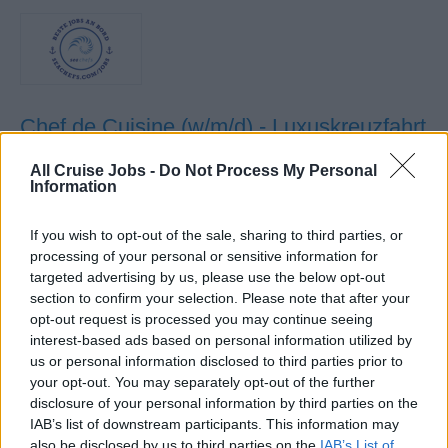
Chef de Cuisine (w/m/d) - Luxuskreuzfahrt
Leite als Chef de Cuisine an Bord luxuriöser
All Cruise Jobs -
Do Not Process My Personal
Information
Kreuzfahrtschiffe die gesamte Galley, plane Menüs, führe
bis zu 70 Crewmitglieder und betreue bis zu sieben
If you wish to opt-out of the sale, sharing to third parties, or
Restaurants.
processing of your personal or sensitive information for
11. Juli 2026 - sea chefs Human Resources Services GmbH -
targeted advertising by us, please use the below opt-out
Anzeige in deutscher Sprache
section to confirm your selection. Please note that after your
opt-out request is processed you may continue seeing
interest-based ads based on personal information utilized by
us or personal information disclosed to third parties prior to
your opt-out. You may separately opt-out of the further
disclosure of your personal information by third parties on the
IAB’s list of downstream participants. This information may
also be disclosed by us to third parties on the
IAB’s List of