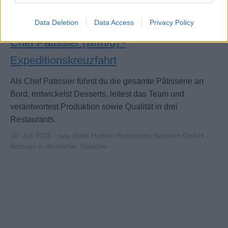
Data Deletion
Data Access
Privacy Policy
Chef Patissier (w/m/d) -
Expeditionskreuzfahrt
Als Chef Patissier führst du die gesamte Pâtisserie an
Bord, entwickelst Desserts, leitest das Team und
verantwortest Produktion sowie Qualität in drei
Restaurants.
10. Juli 2026 - sea chefs Human Resources Services GmbH -
Anzeige in deutscher Sprache