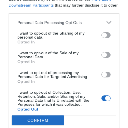
Downstream Participants
that may further disclose it to other
third parties.
Personal Data Processing Opt Outs
Koch (w/m/d) - ab sofort - Luxuskreuzfahrt
I want to opt-out of the Sharing of my
personal data.
Arbeite als Koch an Bord der Luxusflotte, kreiere Menüs
Opted In
in Gourmetrestaurants unter Anleitung des Sous Chefs;
I want to opt-out of the Sale of my
Vertragsdauer 4–6 Monate, inklusive Unterkunft und
Personal Data.
Opted In
Verpflegung.
11. Juli 2026 - sea chefs Human Resources Services GmbH -
I want to opt-out of processing my
Personal Data for Targeted Advertising.
Anzeige in deutscher Sprache
Opted In
I want to opt-out of Collection, Use,
Retention, Sale, and/or Sharing of my
Personal Data that Is Unrelated with the
Purposes for which it was collected.
Opted Out
CONFIRM